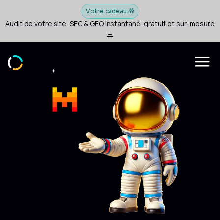
Votre cadeau 🎁
Audit de votre site, SEO & GEO instantané, gratuit et sur-mesure
→