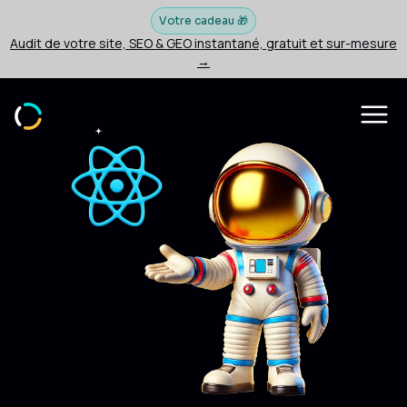
Votre cadeau 🎁
Audit de votre site, SEO & GEO instantané, gratuit et sur-mesure
→