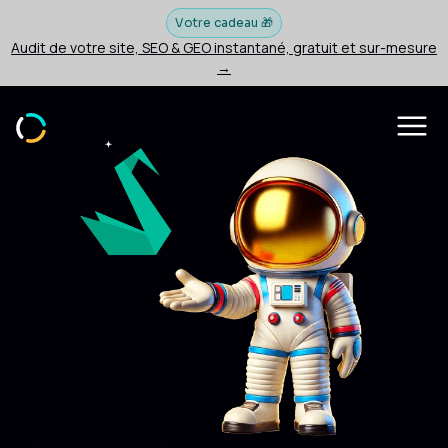
Votre cadeau 🎁
Audit de votre site, SEO & GEO instantané, gratuit et sur-mesure
→